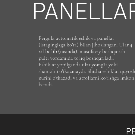
PANELLA
Pergola avtomatik eshik va panellar
(istagingizga ko'ra) bilan jihozlangan. Ular 4
xil bo'lib (rasmda), masofaviy boshqarish
pulti yordamida to'liq boshqariladi.
Eshiklar yopilganda ular yomg'ir yoki
shamolni o'tkazmaydi. Shisha eshiklar quyos
nurini o'tkazadi va atroflarni ko'rishga imkon
beradi.
P