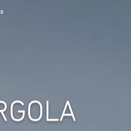
ES
ERGOLA