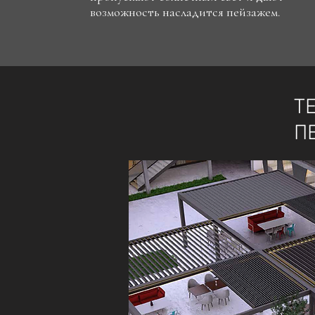
возможность насладится пейзажем.
Т
П